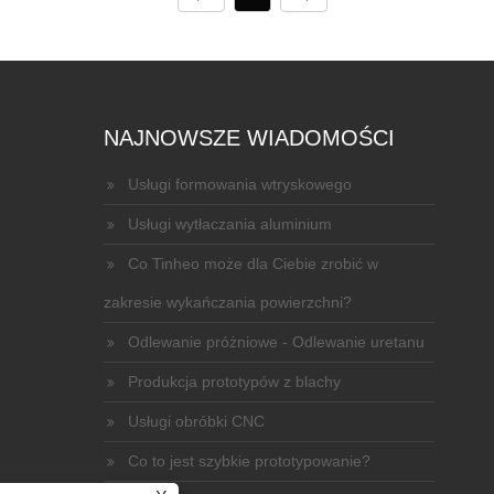
NAJNOWSZE WIADOMOŚCI
Usługi formowania wtryskowego
Usługi wytłaczania aluminium
Co Tinheo może dla Ciebie zrobić w
zakresie wykańczania powierzchni?
Odlewanie próżniowe - Odlewanie uretanu
Produkcja prototypów z blachy
Usługi obróbki CNC
Co to jest szybkie prototypowanie?