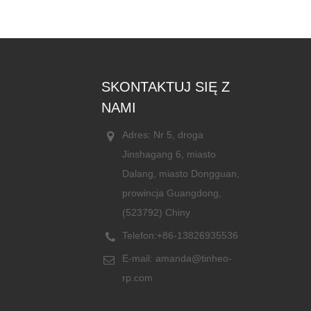
SKONTAKTUJ SIĘ Z
NAMI
Adres: Nr 5, droga
Jinshagang 6, miasto
Dalang, miasto Dongguan,
prowincja Guangdong,
(523792) Chiny
Telefon:
+86-13826935536
E-mail:
amanda@tinheo-
rp.com