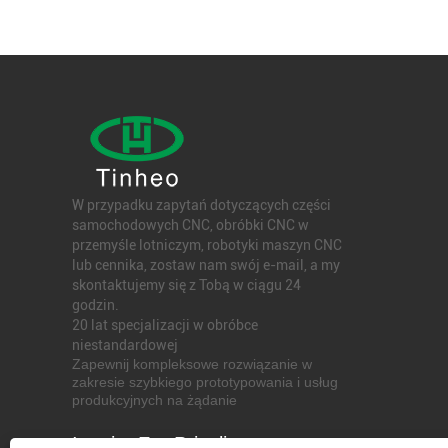
W przypadku zapytań dotyczących części
samochodowych CNC, obróbki CNC w
przemyśle lotniczym, robotyki maszyn CNC
lub cennika, zostaw nam swój e-mail, a my
skontaktujemy się z Tobą w ciągu 24
godzin.
20 lat specjalizacji w obróbce
niestandardowej
Zapewnij kompleksowe rozwiązanie w
zakresie szybkiego prototypowania i usług
produkcyjnych na żądanie
Inquiry For Pricelist