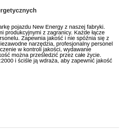
ergetycznych
rkę pojazdu New Energy z naszej fabryki.
i produkcyjnymi z zagranicy. Każde łącze
rsonelu. Zapewnia jakość i nie spóźnia się z
niezawodne narzędzia, profesjonalny personel
dczenie w kontroli jakości, wydawanie
akość można prześledzić przez całe życie.
:2000 i ściśle ją wdraża, aby zapewnić jakość