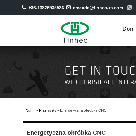
+86-13826935536
amanda@tinheo-rp.com
Dom
>
Przemysły
>
Energetyczna obróbka CNC
Dom
Energetyczna obróbka CNC