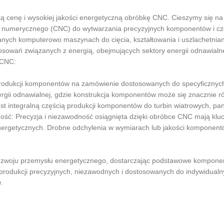
ską cenę i wysokiej jakości energetyczną obróbkę CNC. Cieszymy się 
a numerycznego (CNC) do wytwarzania precyzyjnych komponentów i cz
ych komputerowo maszynach do cięcia, kształtowania i uszlachetniania
wań związanych z energią, obejmujących sektory energii odnawialnej, 
 CNC:
rodukcji komponentów na zamówienie dostosowanych do specyficzny
nergii odnawialnej, gdzie konstrukcja komponentów może się znacznie
 integralną częścią produkcji komponentów do turbin wiatrowych, pane
dność: Precyzja i niezawodność osiągnięta dzięki obróbce CNC mają kl
rgetycznych. Drobne odchylenia w wymiarach lub jakości komponentó
zwoju przemysłu energetycznego, dostarczając podstawowe komponen
produkcji precyzyjnych, niezawodnych i dostosowanych do indywidualn
.