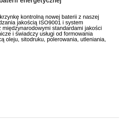
aterii energetycznej
zynkę kontrolną nowej baterii z naszej
ądzania jakością ISO9001 i system
z międzynarodowymi standardami jakości
cze i świadczy usługi od formowania
oleju, sitodruku, polerowania, utleniania,