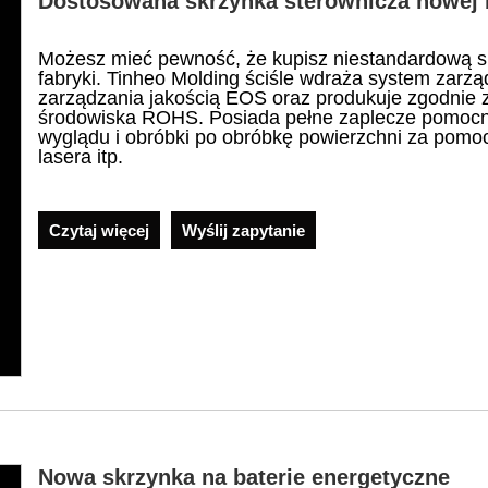
Dostosowana skrzynka sterownicza nowej b
Możesz mieć pewność, że kupisz niestandardową skr
fabryki. Tinheo Molding ściśle wdraża system zarz
zarządzania jakością EOS oraz produkuje zgodnie 
środowiska ROHS. Posiada pełne zaplecze pomocni
wyglądu i obróbki po obróbkę powierzchni za pomocą 
lasera itp.
Czytaj więcej
Wyślij zapytanie
Nowa skrzynka na baterie energetyczne