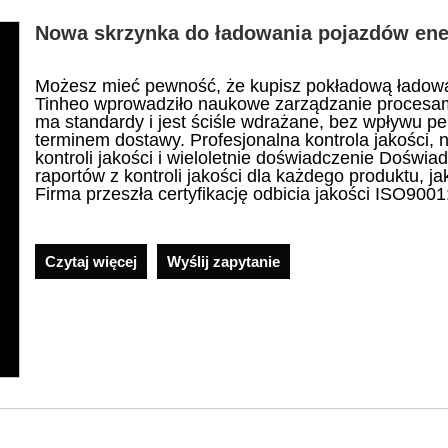
Nowa skrzynka do ładowania pojazdów en
Możesz mieć pewność, że kupisz pokładową ładowa
Tinheo wprowadziło naukowe zarządzanie procesam
ma standardy i jest ściśle wdrażane, bez wpływu pe
terminem dostawy. Profesjonalna kontrola jakości, 
kontroli jakości i wieloletnie doświadczenie Doświa
raportów z kontroli jakości dla każdego produktu, j
Firma przeszła certyfikację odbicia jakości ISO9001
Czytaj więcej
Wyślij zapytanie