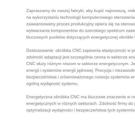
Zapraszamy do naszej fabryki, aby kupić najnowszą, ni
na wykorzystaniu technologii komputerowego sterowani
zaawansowany proces produkcyjny opiera się na sterowan
wytwarzania komponentów do szerokiego spektrum zastoso
kluczowych punktów dotyczących energetycznej obróbki
Dostosowanie: obróbka CNC zapewnia elastyczność w p
zdolność adaptacji jest szczególnie cenna w sektorze e
CNC służy różnym niszom w sektorze energetycznym. Jest
energii i systemów energii jądrowej. Precyzja i niezawo
bezpieczeństwa i zrównoważonego rozwoju systemów ene
ogólną wydajność systemu.
Energetyczna obróbka CNC ma kluczowe znaczenie w ro
energetycznych w różnych sektorach. Zdolność firmy do 
optymalizacji wydajności i bezpieczeństwa tych systemów