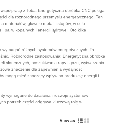
na współpracę z Tobą. Energetyczna obróbka CNC polega
ęści dla różnorodnego przemysłu energetycznego. Ten
 materiałów, głównie metali i stopów, w celu
paliw kopalnych i energii jądrowej. Oto kilka
Live
ch wymagań różnych systemów energetycznych. Ta
 różnić. Różnorodne zastosowania: Energetyczna obróbka
li słonecznych, poszukiwania ropy i gazu, wytwarzania
uczowe znaczenie dla zapewnienia wydajności,
w mogą mieć znaczący wpływ na produkcję energii i
ty wymagane do działania i rozwoju systemów
ych potrzeb części odgrywa kluczową rolę w
View as