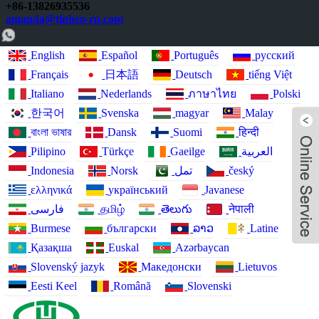
+86-13826935536
amanda@tinheo-rp.com
English
Español
Português
русский
Français
日本語
Deutsch
tiếng Việt
Italiano
Nederlands
ภาษาไทย
Polski
한국어
Svenska
magyar
Malay
বাংলা ভাষার
Dansk
Suomi
हिन्दी
Pilipino
Türkçe
Gaeilge
العربية
Indonesia
Norsk‎
تمل
český
ελληνικά
український
Javanese
فارسی
தமிழ்
తెలుగు
नेपाली
Burmese
български
ລາວ
Latine
Қазақша
Euskal
Azərbaycan
Slovenský jazyk
Македонски
Lietuvos
Eesti Keel
Română
Slovenski