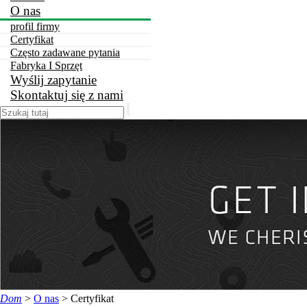
O nas
profil firmy
Certyfikat
Często zadawane pytania
Fabryka I Sprzęt
Wyślij zapytanie
Skontaktuj się z nami
Dom
>
O nas
>
Certyfikat