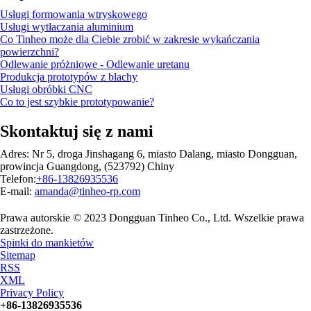
Usługi formowania wtryskowego
Usługi wytłaczania aluminium
Co Tinheo może dla Ciebie zrobić w zakresie wykańczania
powierzchni?
Odlewanie próżniowe - Odlewanie uretanu
Produkcja prototypów z blachy
Usługi obróbki CNC
Co to jest szybkie prototypowanie?
Skontaktuj się z nami
Adres: Nr 5, droga Jinshagang 6, miasto Dalang, miasto Dongguan,
prowincja Guangdong, (523792) Chiny
Telefon:
+86-13826935536
E-mail:
amanda@tinheo-rp.com
Prawa autorskie © 2023 Dongguan Tinheo Co., Ltd. Wszelkie prawa
zastrzeżone.
Spinki do mankietów
Sitemap
RSS
XML
Privacy Policy
+86-13826935536