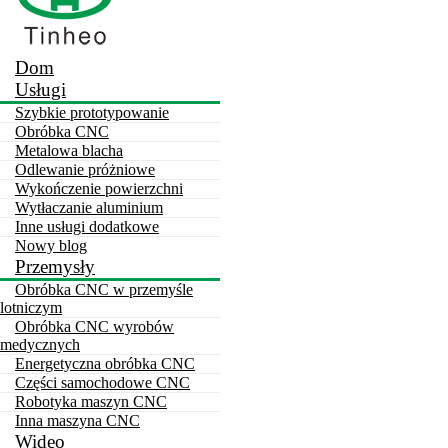
Dom
Usługi
Szybkie prototypowanie
Obróbka CNC
Live
Metalowa blacha
Odlewanie próżniowe
Wykończenie powierzchni
Wytłaczanie aluminium
Inne usługi dodatkowe
Nowy blog
Przemysły
Obróbka CNC w przemyśle
lotniczym
Obróbka CNC wyrobów
medycznych
Energetyczna obróbka CNC
Części samochodowe CNC
Robotyka maszyn CNC
Inna maszyna CNC
Wideo