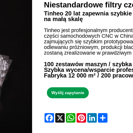
Niestandardowe filtry 
Tinheo 20 lat zapewnia szybki
na małą skalę
Tinheo jest profesjonalnym producen
części samochodowych CNC w Chinach
zajmujących się szybkim prototypowa
odlewaniu próżniowym, produkcji blach
zostaną zrealizowane w prawdziwym ś
100 zestawów maszyn / szybka 
Szybka wycena/wsparcie profes
Fabryka 12 000 m² / 200 praco
Wyślij zapytanie
Facebook
X
WhatsApp
Pinterest
LinkedIn
Share