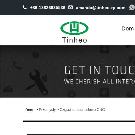
+86-13826935536
amanda@tinheo-rp.com
Dom
>
Przemysły
>
Części samochodowe CNC
Dom