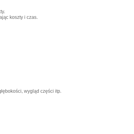
ty.
ąc koszty i czas.
głębokości, wygląd części itp.