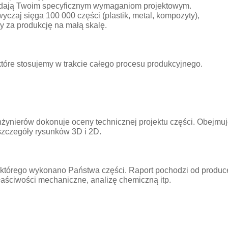
iadają Twoim specyficznym wymaganiom projektowym.
czaj sięga 100 000 części (plastik, metal, kompozyty),
my za produkcję na małą skalę.
 które stosujemy w trakcie całego procesu produkcyjnego.
żynierów dokonuje oceny technicznej projektu części. Obejmuje
 szczegóły rysunków 3D i 2D.
z którego wykonano Państwa części. Raport pochodzi od produce
właściwości mechaniczne, analizę chemiczną itp.