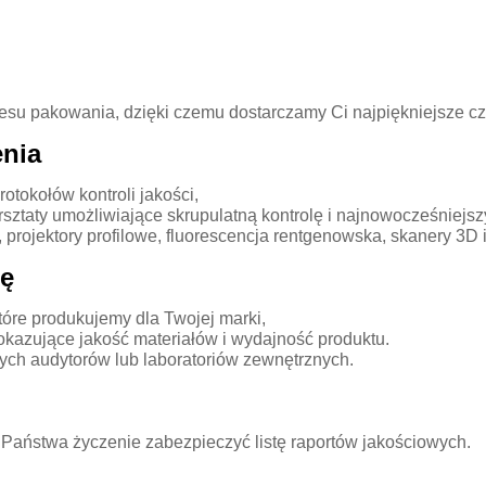
su pakowania, dzięki czemu dostarczamy Ci najpiękniejsze czę
nia
otokołów kontroli jakości,
taty umożliwiające skrupulatną kontrolę i najnowocześniejszy
rojektory profilowe, fluorescencja rentgenowska, skanery 3D i
bę
tóre produkujemy dla Twojej marki,
kazujące jakość materiałów i wydajność produktu.
ch audytorów lub laboratoriów zewnętrznych.
ństwa życzenie zabezpieczyć listę raportów jakościowych.