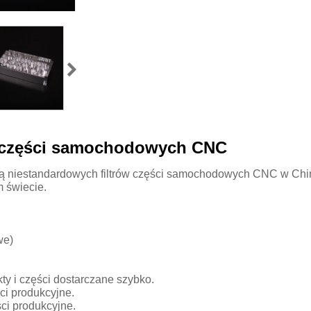
a części samochodowych CNC
cą niestandardowych filtrów części samochodowych CNC w Chin
m świecie.
we)
ty i części dostarczane szybko.
ści produkcyjne.
ści produkcyjne.